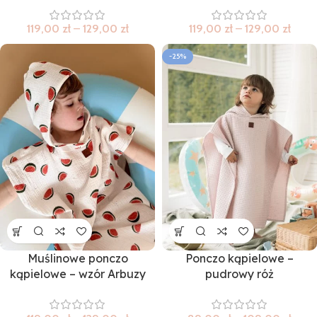
119,00
zł
–
129,00
zł
119,00
zł
–
129,00
zł
-25%
Muślinowe ponczo
Ponczo kąpielowe –
kąpielowe – wzór Arbuzy
pudrowy róż