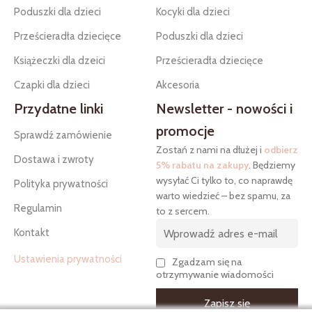
Poduszki dla dzieci
Kocyki dla dzieci
Prześcieradła dziecięce
Poduszki dla dzieci
Książeczki dla dzeici
Prześcieradła dziecięce
Czapki dla dzieci
Akcesoria
Przydatne linki
Newsletter - nowości i
promocje
Sprawdź zamówienie
Zostań z nami na dłużej i
odbierz
Dostawa i zwroty
5% rabatu na zakupy
. Będziemy
wysyłać Ci tylko to, co naprawdę
Polityka prywatności
warto wiedzieć – bez spamu, za
Regulamin
to z sercem.
Kontakt
Ustawienia prywatności
Zgadzam się na
otrzymywanie wiadomości