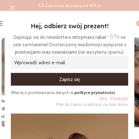
Darmowa dostawa od 499 zł
Hej, odbierz swój prezent!
Strona główna
/
Wyniki wyszukiwania ponczo kąpielowe
-5%
Zapisując się do newslettera
otrzymasz rabat
na
całe zamówienie! Dostarczamy wiadomości wyłącznie z
promocjami oraz nowościami
(nie wysyłamy spamu).
Zgadzam się na otrzymywanie wiadomości
Więcej o przetwarzaniu danych w
polityce prywatności
.
Nie, dziękuje
iworki
Pole do zapisu znajdziesz na dole strony
do
Pościel
pania
przedszkolaka