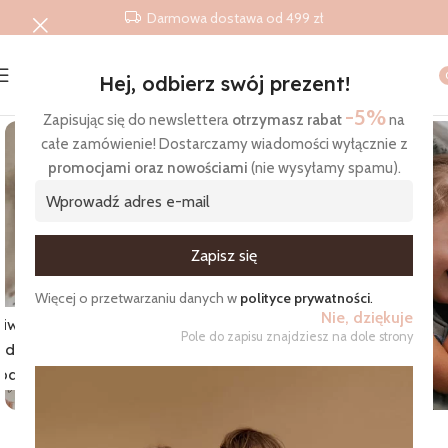
Darmowa dostawa od 499 zł
Hej, odbierz swój prezent!
Strona główna
/
Produkty
/
Śpiworki do spania
-5%
Zapisując się do newslettera
otrzymasz rabat
na
całe zamówienie! Dostarczamy wiadomości wyłącznie z
promocjami oraz nowościami
(nie wysyłamy spamu).
Zgadzam się na otrzymywanie wiadomości
Więcej o przetwarzaniu danych w
polityce prywatności
.
Nie, dziękuje
iworki
Pole do zapisu znajdziesz na dole strony
do
Pościel
pania
przedszkolaka