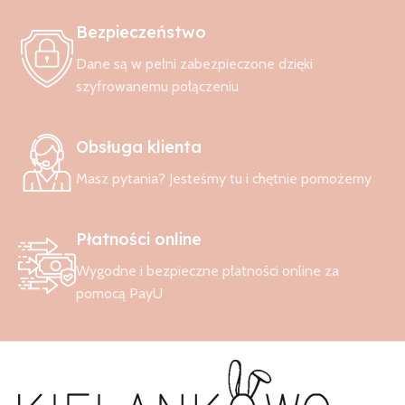
Bezpieczeństwo
Wybierz śpiworek do spania
Dane są w pełni zabezpieczone dzięki
dopasowany do potrzeb Twojego
szyfrowanemu połączeniu
dziecka
Obsługa klienta
Dobrze dobrany śpiworek do spania to inwestycja w spokojne
noce i komfort całej rodziny. To nie tylko wygoda, ale przede
Masz pytania? Jesteśmy tu i chętnie pomożemy
wszystkim bezpieczeństwo i lepsza jakość snu dziecka. Sprawdź
dostępne śpiworki do spania i wybierz model, który najlepiej
odpowiada potrzebom Twojego maluszka.
Płatności online
Wygodne i bezpieczne płatności online za
pomocą PayU