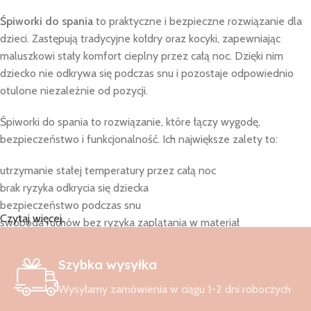
Śpiworki do spania
to praktyczne i bezpieczne rozwiązanie dla
dzieci. Zastępują tradycyjne kołdry oraz kocyki, zapewniając
maluszkowi stały komfort cieplny przez całą noc. Dzięki nim
dziecko nie odkrywa się podczas snu i pozostaje odpowiednio
otulone niezależnie od pozycji.
Śpiworki do spania to rozwiązanie, które łączy wygodę,
bezpieczeństwo i funkcjonalność. Ich największe zalety to:
utrzymanie stałej temperatury przez całą noc
brak ryzyka odkrycia się dziecka
bezpieczeństwo podczas snu
Czytaj więcej
swoboda ruchów bez ryzyka zaplątania w materiał
spokojniejszy sen dziecka i rodziców
Śpiworki do spania mogą być używane już od pierwszych dni
Szybka wysyłka
życia dziecka. Zapewniają poczucie bezpieczeństwa i otulenia,
Wysyłamy zamówienia w ciągu 1-2 dni roboczych
jednocześnie nie ograniczając ruchów. To rozwiązanie, które
wspiera zdrowy i spokojny sen niemowląt oraz starszych dzieci.