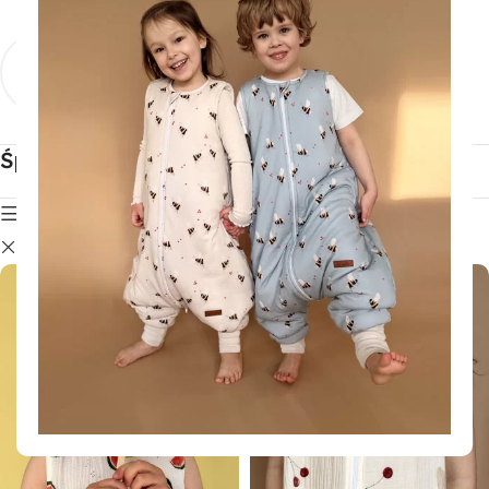
Śpiworki
Śpiworki z
niemowlęce
nogawkami
Zobacz produkty
Zobacz produkty
Śpiworki do spania
Pokaż filtry
0,5 TOG light
Wyczyść filtry
WYPRZEDANO