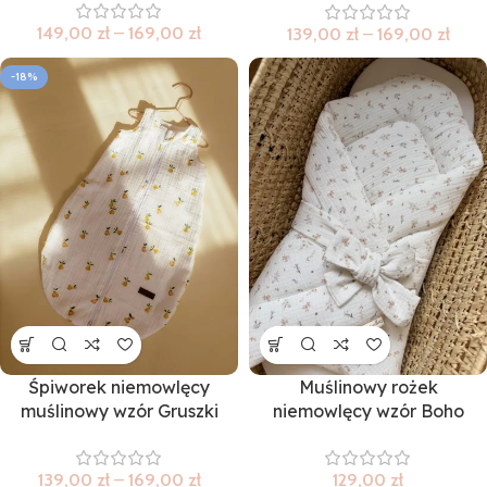
149,00
zł
–
169,00
zł
139,00
zł
–
169,00
zł
-18%
Śpiworek niemowlęcy
Muślinowy rożek
muślinowy wzór Gruszki
niemowlęcy wzór Boho
139,00
zł
–
169,00
zł
129,00
zł