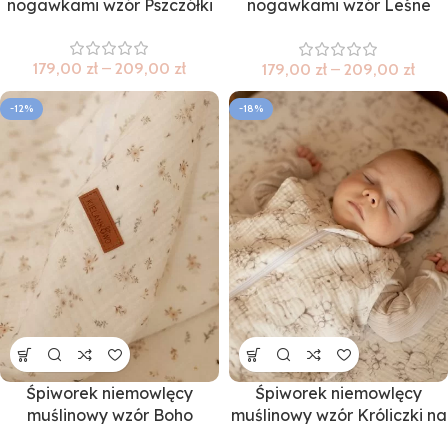
nogawkami wzór Pszczółki
nogawkami wzór Leśne
zwierzątka
179,00
zł
–
209,00
zł
179,00
zł
–
209,00
zł
-12%
-18%
Śpiworek niemowlęcy
Śpiworek niemowlęcy
muślinowy wzór Boho
muślinowy wzór Króliczki na
polanie