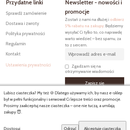
Przydatne linki
Newsletter - nowości i
promocje
Sprawdź zamówienie
Zostań z nami na dłużej i
odbierz
Dostawa i zwroty
5% rabatu na zakupy
. Będziemy
wysyłać Ci tylko to, co naprawdę
Polityka prywatności
warto wiedzieć – bez spamu, za
Regulamin
to z sercem.
Kontakt
Ustawienia prywatności
Zgadzam się na
otrzymywanie wiadomości
Lubisz ciasteczka? My też 🍪 Dlatego używamy ich, by nasz e-sklep
był w pełni funkcjonalny i serwował Ci lepsze treści oraz promocje.
Prosimy zaakceptuj nasze ciasteczka – one nie tuczą, a umilają
Copyright
Kielankowo.pl
© 2026. Wszelkie prawa zastrzeżone.
zakupy 😇.
Dostosuj
0
Odrzuć
Akceptuję ciasteczka