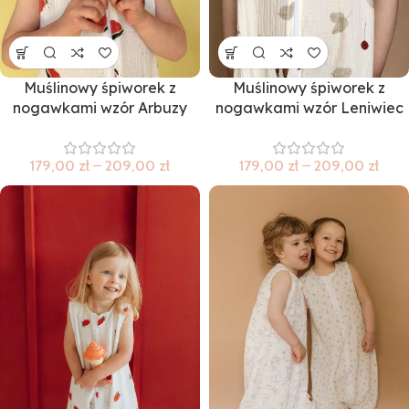
Muślinowy śpiworek z
Muślinowy śpiworek z
nogawkami wzór Arbuzy
nogawkami wzór Leniwiec
179,00
zł
–
209,00
zł
179,00
zł
–
209,00
zł