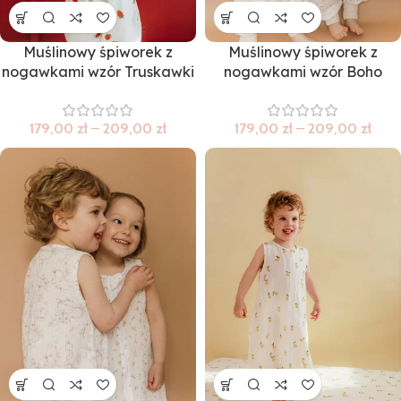
Muślinowy śpiworek z
Muślinowy śpiworek z
nogawkami wzór Truskawki
nogawkami wzór Boho
179,00
zł
–
209,00
zł
179,00
zł
–
209,00
zł