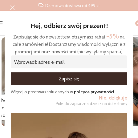
Darmowa dostawa od 499 zł
Hej, odbierz swój prezent!
Strona główna
/
Produkty
/
Śpiworki do spania
-5%
Zapisując się do newslettera
otrzymasz rabat
na
całe zamówienie! Dostarczamy wiadomości wyłącznie z
promocjami oraz nowościami
(nie wysyłamy spamu).
Zgadzam się na otrzymywanie wiadomości
Więcej o przetwarzaniu danych w
polityce prywatności
.
Nie, dziękuje
iworki
Pole do zapisu znajdziesz na dole strony
do
Pościel
pania
przedszkolaka