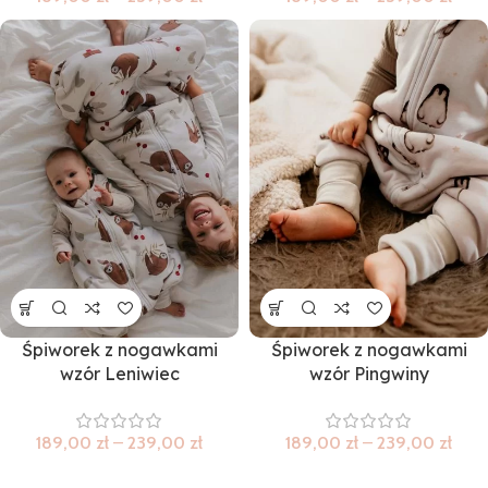
Śpiworek z nogawkami
Śpiworek z nogawkami
wzór Leniwiec
wzór Pingwiny
189,00
zł
–
239,00
zł
189,00
zł
–
239,00
zł