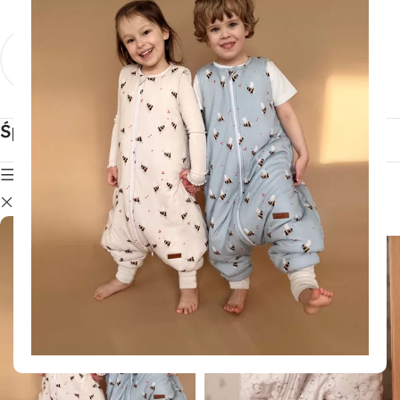
Śpiworki
Śpiworki z
niemowlęce
nogawkami
Zobacz produkty
Zobacz produkty
Śpiworki do spania
Pokaż filtry
1,5 TOG
Wyczyść filtry
Sale!