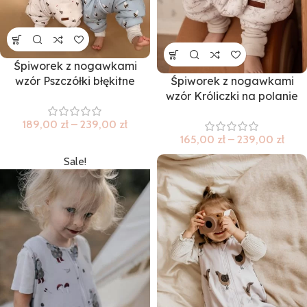
Śpiworek z nogawkami
wzór Pszczółki błękitne
Śpiworek z nogawkami
wzór Króliczki na polanie
189,00
zł
–
239,00
zł
165,00
zł
–
239,00
zł
Sale!