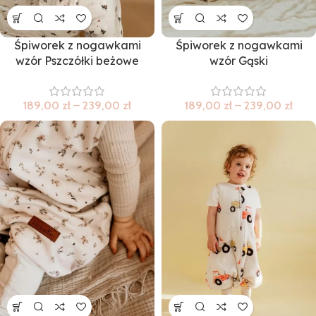
Śpiworek z nogawkami
Śpiworek z nogawkami
wzór Pszczółki beżowe
wzór Gąski
189,00
zł
–
239,00
zł
189,00
zł
–
239,00
zł