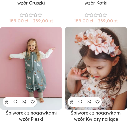
wzór Gruszki
wzór Kotki
189,00
zł
–
239,00
zł
189,00
zł
–
239,00
zł
Śpiworek z nogawkami
Śpiworek z nogawkami
wzór Pieski
wzór Kwiaty na łące