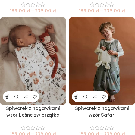
189,00
zł
–
239,00
zł
189,00
zł
–
239,00
zł
Śpiworek z nogawkami
Śpiworek z nogawkami
wzór Leśne zwierzątka
wzór Safari
189,00
zł
–
239,00
zł
189,00
zł
–
239,00
zł