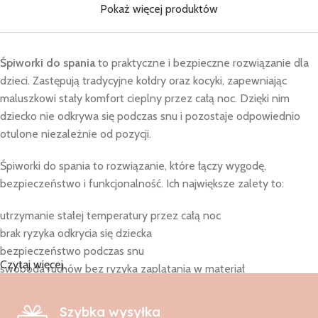
Pokaż więcej produktów
Śpiworki do spania
to praktyczne i bezpieczne rozwiązanie dla
dzieci. Zastępują tradycyjne kołdry oraz kocyki, zapewniając
maluszkowi stały komfort cieplny przez całą noc. Dzięki nim
dziecko nie odkrywa się podczas snu i pozostaje odpowiednio
otulone niezależnie od pozycji.
Śpiworki do spania to rozwiązanie, które łączy wygodę,
bezpieczeństwo i funkcjonalność. Ich największe zalety to:
utrzymanie stałej temperatury przez całą noc
brak ryzyka odkrycia się dziecka
bezpieczeństwo podczas snu
Czytaj więcej
swoboda ruchów bez ryzyka zaplątania w materiał
spokojniejszy sen dziecka i rodziców
Śpiworki do spania mogą być używane już od pierwszych dni
Szybka wysyłka