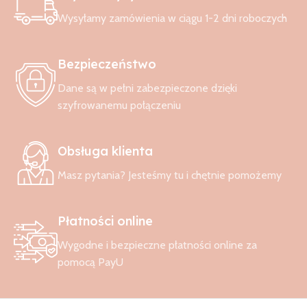
życia dziecka. Zapewniają poczucie bezpieczeństwa i otulenia,
Wysyłamy zamówienia w ciągu 1-2 dni roboczych
jednocześnie nie ograniczając ruchów. To rozwiązanie, które
wspiera zdrowy i spokojny sen niemowląt oraz starszych dzieci.
Bezpieczeństwo
Wybierz śpiworek do spania
Dane są w pełni zabezpieczone dzięki
dopasowany do potrzeb Twojego
szyfrowanemu połączeniu
dziecka
Obsługa klienta
Dobrze dobrany śpiworek do spania to inwestycja w spokojne
noce i komfort całej rodziny. To nie tylko wygoda, ale przede
Masz pytania? Jesteśmy tu i chętnie pomożemy
wszystkim bezpieczeństwo i lepsza jakość snu dziecka. Sprawdź
dostępne śpiworki do spania i wybierz model, który najlepiej
odpowiada potrzebom Twojego maluszka.
Płatności online
Wygodne i bezpieczne płatności online za
pomocą PayU