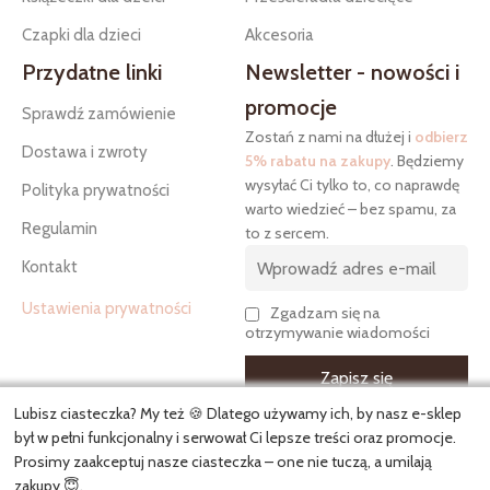
Czapki dla dzieci
Akcesoria
Przydatne linki
Newsletter - nowości i
promocje
Sprawdź zamówienie
Zostań z nami na dłużej i
odbierz
Dostawa i zwroty
5% rabatu na zakupy
. Będziemy
wysyłać Ci tylko to, co naprawdę
Polityka prywatności
warto wiedzieć – bez spamu, za
Regulamin
to z sercem.
Kontakt
Ustawienia prywatności
Zgadzam się na
otrzymywanie wiadomości
Lubisz ciasteczka? My też 🍪 Dlatego używamy ich, by nasz e-sklep
był w pełni funkcjonalny i serwował Ci lepsze treści oraz promocje.
Prosimy zaakceptuj nasze ciasteczka – one nie tuczą, a umilają
Copyright
Kielankowo.pl
© 2026. Wszelkie prawa zastrzeżone.
zakupy 😇.