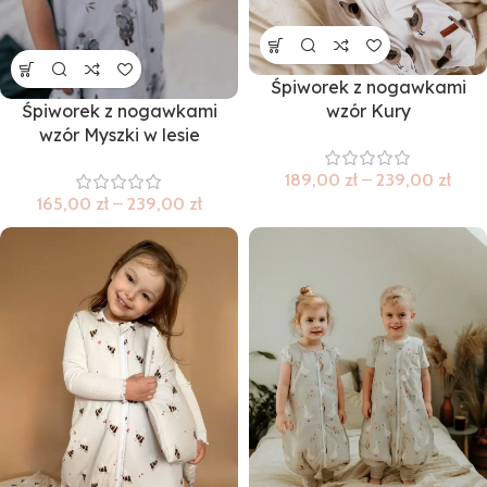
Śpiworek z nogawkami
Śpiworek z nogawkami
wzór Kury
wzór Myszki w lesie
189,00
zł
–
239,00
zł
165,00
zł
–
239,00
zł