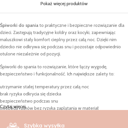
Pokaż więcej produktów
Śpiworki do spania
to praktyczne i bezpieczne rozwiązanie dla
dzieci. Zastępują tradycyjne kołdry oraz kocyki, zapewniając
maluszkowi stały komfort cieplny przez całą noc. Dzięki nim
dziecko nie odkrywa się podczas snu i pozostaje odpowiednio
otulone niezależnie od pozycji.
Śpiworki do spania to rozwiązanie, które łączy wygodę,
bezpieczeństwo i funkcjonalność. Ich największe zalety to:
utrzymanie stałej temperatury przez całą noc
brak ryzyka odkrycia się dziecka
bezpieczeństwo podczas snu
Czytaj więcej
swoboda ruchów bez ryzyka zaplątania w materiał
spokojniejszy sen dziecka i rodziców
Śpiworki do spania mogą być używane już od pierwszych dni
Szybka wysyłka