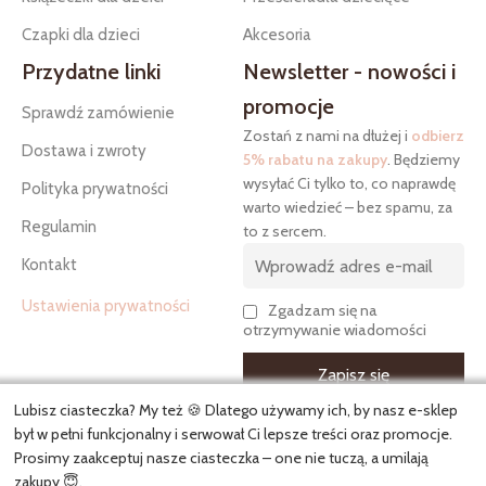
Czapki dla dzieci
Akcesoria
Przydatne linki
Newsletter - nowości i
promocje
Sprawdź zamówienie
Zostań z nami na dłużej i
odbierz
Dostawa i zwroty
5% rabatu na zakupy
. Będziemy
wysyłać Ci tylko to, co naprawdę
Polityka prywatności
warto wiedzieć – bez spamu, za
Regulamin
to z sercem.
Kontakt
Ustawienia prywatności
Zgadzam się na
otrzymywanie wiadomości
Lubisz ciasteczka? My też 🍪 Dlatego używamy ich, by nasz e-sklep
był w pełni funkcjonalny i serwował Ci lepsze treści oraz promocje.
Prosimy zaakceptuj nasze ciasteczka – one nie tuczą, a umilają
Copyright
Kielankowo.pl
© 2026. Wszelkie prawa zastrzeżone.
zakupy 😇.