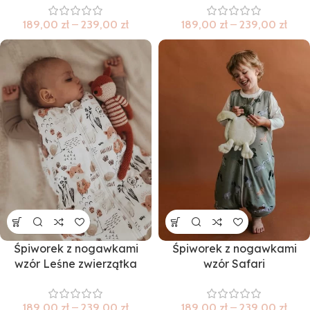
189,00
zł
–
239,00
zł
189,00
zł
–
239,00
zł
Śpiworek z nogawkami
Śpiworek z nogawkami
wzór Leśne zwierzątka
wzór Safari
189,00
zł
–
239,00
zł
189,00
zł
–
239,00
zł