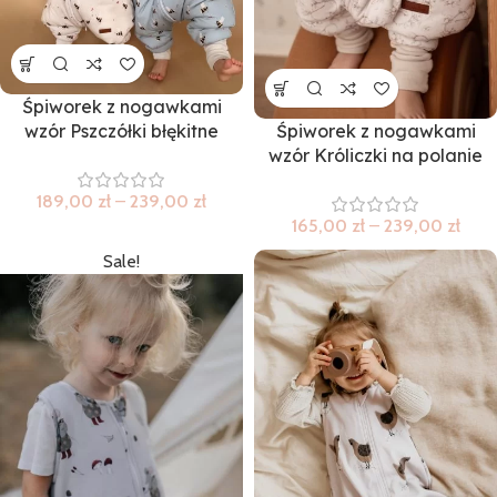
Śpiworek z nogawkami
wzór Pszczółki błękitne
Śpiworek z nogawkami
wzór Króliczki na polanie
189,00
zł
–
239,00
zł
165,00
zł
–
239,00
zł
Sale!