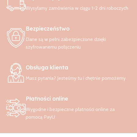
życia dziecka. Zapewniają poczucie bezpieczeństwa i otulenia,
Wysyłamy zamówienia w ciągu 1-2 dni roboczych
jednocześnie nie ograniczając ruchów. To rozwiązanie, które
wspiera zdrowy i spokojny sen niemowląt oraz starszych dzieci.
Bezpieczeństwo
Wybierz śpiworek do spania
Dane są w pełni zabezpieczone dzięki
dopasowany do potrzeb Twojego
szyfrowanemu połączeniu
dziecka
Obsługa klienta
Dobrze dobrany śpiworek do spania to inwestycja w spokojne
noce i komfort całej rodziny. To nie tylko wygoda, ale przede
Masz pytania? Jesteśmy tu i chętnie pomożemy
wszystkim bezpieczeństwo i lepsza jakość snu dziecka. Sprawdź
dostępne śpiworki do spania i wybierz model, który najlepiej
odpowiada potrzebom Twojego maluszka.
Płatności online
Wygodne i bezpieczne płatności online za
pomocą PayU