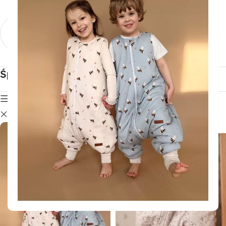
Śpiworki
Śpiworki z
niemowlęce
nogawkami
Zobacz produkty
Zobacz produkty
Śpiworki do spania
Pokaż filtry
2,5 TOG
Wyczyść filtry
Sale!