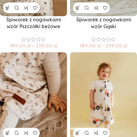
Śpiworek z nogawkami
Śpiworek z nogawkami
wzór Pszczółki beżowe
wzór Gąski
189,00
zł
–
239,00
zł
189,00
zł
–
239,00
zł