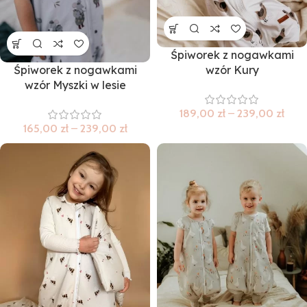
Śpiworek z nogawkami
Śpiworek z nogawkami
wzór Kury
wzór Myszki w lesie
189,00
zł
–
239,00
zł
165,00
zł
–
239,00
zł