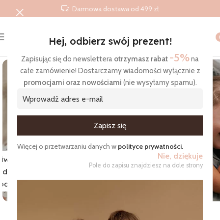
Darmowa dostawa od 499 zł
Hej, odbierz swój prezent!
Strona główna
/
Produkty
/
Śpiworki do spania
-5%
Zapisując się do newslettera
otrzymasz rabat
na
całe zamówienie! Dostarczamy wiadomości wyłącznie z
promocjami oraz nowościami
(nie wysyłamy spamu).
Zgadzam się na otrzymywanie wiadomości
Więcej o przetwarzaniu danych w
polityce prywatności
.
Nie, dziękuje
iworki
Pole do zapisu znajdziesz na dole strony
do
Pościel
pania
przedszkolaka