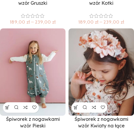
wzór Gruszki
wzór Kotki
189,00
zł
–
239,00
zł
189,00
zł
–
239,00
zł
Śpiworek z nogawkami
Śpiworek z nogawkami
wzór Pieski
wzór Kwiaty na łące