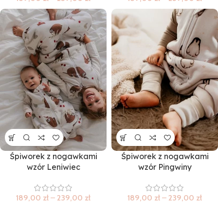
Śpiworek z nogawkami
Śpiworek z nogawkami
wzór Leniwiec
wzór Pingwiny
189,00
zł
–
239,00
zł
189,00
zł
–
239,00
zł