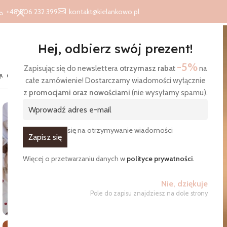
+48 506 232 399
kontakt@kielankowo.pl
Hej, odbierz swój prezent!
-5%
Zapisując się do newslettera
otrzymasz rabat
na
O nas
Kontakt
Blog
całe zamówienie! Dostarczamy wiadomości wyłącznie
Strona główna
/
Produkty
/
Pościel przedszkolaka
/
Pościel prze
z
promocjami oraz nowościami
(nie wysyłamy spamu).
Zgadzam się na otrzymywanie wiadomości
Więcej o przetwarzaniu danych w
polityce prywatności
.
Nie, dziękuje
Pole do zapisu znajdziesz na dole strony