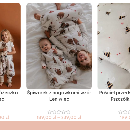
łóżeczka
Śpiworek z nogawkami wzór
Pościel przed
ec
Leniwiec
Pszczółk
,00
zł
189,00
zł
–
239,00
zł
199