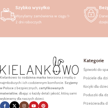
Szybka wysyłka
Bez
Wysyłamy zamówienia w ciągu 1-
Dane 
2 dni roboczych
dzięk
Kategorie
Śpiworki do spa
Kielankowo to
rodzinna marka
tworzona z myślą o
Pościele dla dzi
najmłodszych i ich codziennym komforcie.
Szyjemy
Kocyki dla dziec
w Polsce
z bezpiecznych,
certyfikowanych
materiałów
, dbając o każdy detal i jakość, którą sami
Poduszki dla dz
wybieramy dla naszych dzieci.
Prześcieradła d