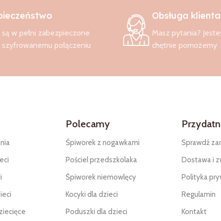
pieczeństwo
Obsługa klienta
są w pełni zabezpieczone
Masz pytania? Jeste
i szyfrowanemu połączeniu
chętnie pomożemy
Polecamy
Przydatne
nia
Śpiworek z nogawkami
Sprawdź za
eci
Pościel przedszkolaka
Dostawa i z
i
Śpiworek niemowlęcy
Polityka pr
ieci
Kocyki dla dzieci
Regulamin
ziecięce
Poduszki dla dzieci
Kontakt