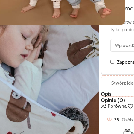
Ten prod
Nie martw s
tylko prod
Zapozna
Stwórz idea
Opis
Opinie (0)
Porównaj
35
Osób 