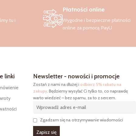
Płatności online
śmy tu i
Wygodne i bezpieczne płatności
online za pomocą PayU
 linki
Newsletter - nowości i promocje
Zostań z nami na dłużej i
odbierz 5% rabatu na
mówienie
zakupy
. Będziemy wysyłać Ci tylko to, co naprawdę
warto wiedzieć – bez spamu, za to z sercem.
wroty
ywatności
Zgadzam się na otrzymywanie wiadomości