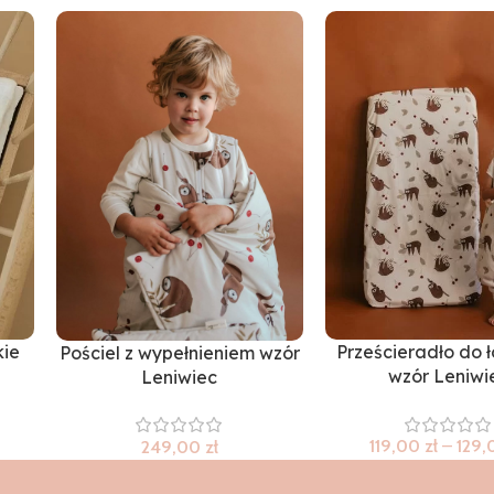
kie
Prześcieradło do 
Pościel z wypełnieniem wzór
wzór Leniwi
Leniwiec
119,00
zł
–
129
249,00
zł