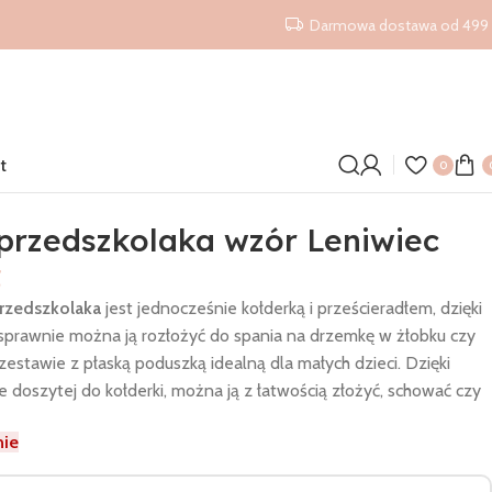
Darmowa dostawa od 499 
t
0
 przedszkolaka wzór Leniwiec
ł
przedszkolaka
jest jednocześnie kołderką i prześcieradłem, dzięki
sprawnie można ją rozłożyć do spania na drzemkę w żłobku czy
zestawie z płaską poduszką idealną dla małych dzieci. Dzięki
e doszytej do kołderki, można ją z łatwością złożyć, schować czy
nie