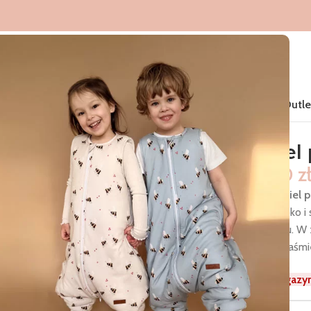
Home
Śpiworki do spania
Produkty
Nowości
Kolekcje
Outle
dszkolaka wzór Leniwiec
Pościel
199,00
z
Nasza
pościel 
czemu szybko i 
przedszkolu. W 
specjalnej taśmi
przenieść.
Brak w magazy