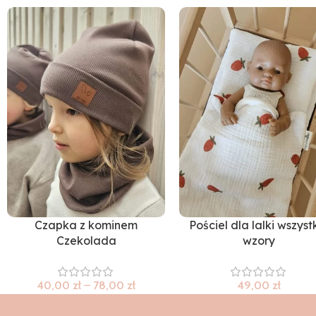
Czapka z kominem
Pościel dla lalki wszyst
Czekolada
wzory
40,00
zł
–
78,00
zł
49,00
zł