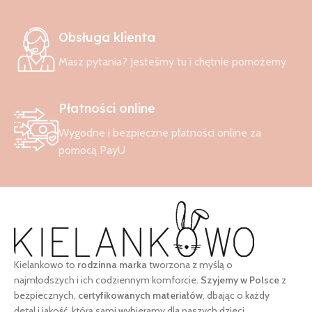
Obsługa klienta
Masz pytania? Jesteśmy tu i chętnie pomożemy
Płatności online
Wygodne i bezpieczne płatności online za
pomocą PayU
Kielankowo to
rodzinna marka
tworzona z myślą o
najmłodszych i ich codziennym komforcie.
Szyjemy w Polsce
z
bezpiecznych,
certyfikowanych materiałów
, dbając o każdy
detal i jakość, którą sami wybieramy dla naszych dzieci.