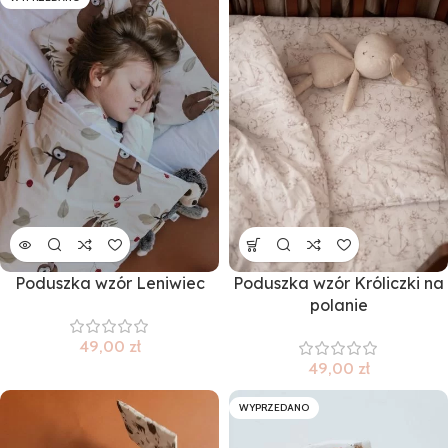
Poduszka wzór Leniwiec
Poduszka wzór Króliczki na
polanie
49,00
zł
49,00
zł
WYPRZEDANO