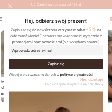
Darmowa dostawa od 499 zł
Hej, odbierz swój prezent!
Strona główna
/
Produkty
/
Poduszki
-5%
Zapisując się do newslettera
otrzymasz rabat
na
całe zamówienie! Dostarczamy wiadomości wyłącznie z
promocjami oraz nowościami
(nie wysyłamy spamu).
Zgadzam się na otrzymywanie wiadomości
Więcej o przetwarzaniu danych w
polityce prywatności
.
Nie, dziękuje
iworki
Pole do zapisu znajdziesz na dole strony
do
Pościel
pania
przedszkolaka