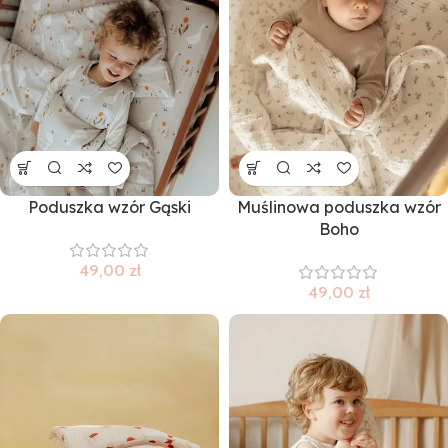
Poduszka wzór Gąski
Muślinowa poduszka wzór
Boho
49,00
zł
49,00
zł