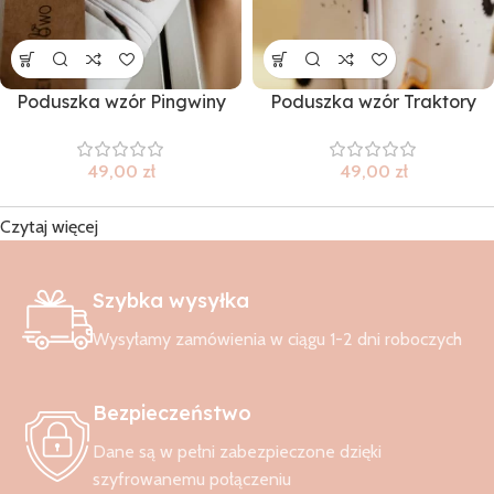
Poduszka wzór Pingwiny
Poduszka wzór Traktory
49,00
zł
49,00
zł
Czytaj więcej
Szybka wysyłka
Wysyłamy zamówienia w ciągu 1-2 dni roboczych
Bezpieczeństwo
Dane są w pełni zabezpieczone dzięki
szyfrowanemu połączeniu