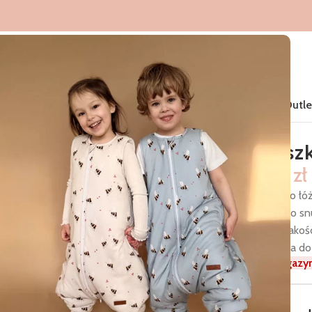
Home
Śpiworki do spania
Produkty
Nowości
Kolekcje
Outle
Poduszk
49,00
zł
Poduszka do łóż
codziennego snu
z wysokiej jakoś
dopasowana do 
Brak w magazy