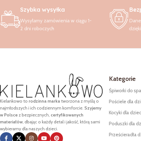
Szybka wysyłka
Bez
Wysyłamy zamówienia w ciągu 1-
Dane 
2 dni roboczych
dzięk
Kategorie
Śpiworki do spa
Kielankowo to
rodzinna marka
tworzona z myślą o
Pościele dla dzi
najmłodszych i ich codziennym komforcie.
Szyjemy
Kocyki dla dziec
w Polsce
z bezpiecznych,
certyfikowanych
materiałów
, dbając o każdy detal i jakość, którą sami
Poduszki dla dz
wybieramy dla naszych dzieci.
Prześcieradła d