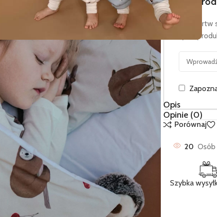
Ten prod
Nie martw s
tylko prod
Zapozna
Opis
Opinie (0)
Porównaj
20
Osób 
Szybka wysył