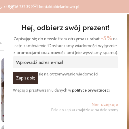
+48 506 232 399
kontakt@kielankowo.pl
Hej, odbierz swój prezent!
-5%
Zapisując się do newslettera
otrzymasz rabat
na
O nas
Kontakt
Blog
całe zamówienie! Dostarczamy wiadomości wyłącznie
Strona główna
/
Produkty
/
Poduszki
/
Poduszka wzór Leniwiec
z
promocjami oraz nowościami
(nie wysyłamy spamu).
WYPRZEDANO
Zgadzam się na otrzymywanie wiadomości
Więcej o przetwarzaniu danych w
polityce prywatności
.
Nie, dziękuje
Pole do zapisu znajdziesz na dole strony