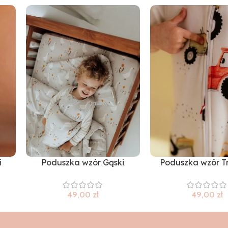
i
Poduszka wzór Gąski
Poduszka wzór T
49,00
zł
49,00
zł