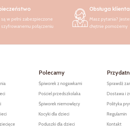
pieczeństwo
Obsługa klienta
są w pełni zabezpieczone
Masz pytania? Jeste
i szyfrowanemu połączeniu
chętnie pomożemy
Polecamy
Przydatne
nia
Śpiworek z nogawkami
Sprawdź za
eci
Pościel przedszkolaka
Dostawa i z
i
Śpiworek niemowlęcy
Polityka pr
ieci
Kocyki dla dzieci
Regulamin
ziecięce
Poduszki dla dzieci
Kontakt