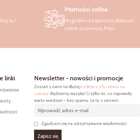
Płatności online
śmy tu i
Wygodne i bezpieczne płatności
online za pomocą PayU
 linki
Newsletter - nowości i promocje
Zostań z nami na dłużej i
odbierz 5% rabatu na
mówienie
zakupy
. Będziemy wysyłać Ci tylko to, co naprawdę
warto wiedzieć – bez spamu, za to z sercem.
wroty
ywatności
Zgadzam się na otrzymywanie wiadomości