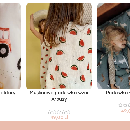
raktory
Muślinowa poduszka wzór
Poduszka w
Arbuzy
49,
49,00
zł