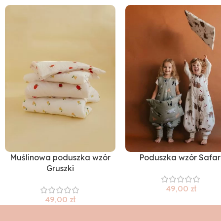
Muślinowa poduszka wzór
Poduszka wzór Safar
Gruszki
49,00
zł
49,00
zł