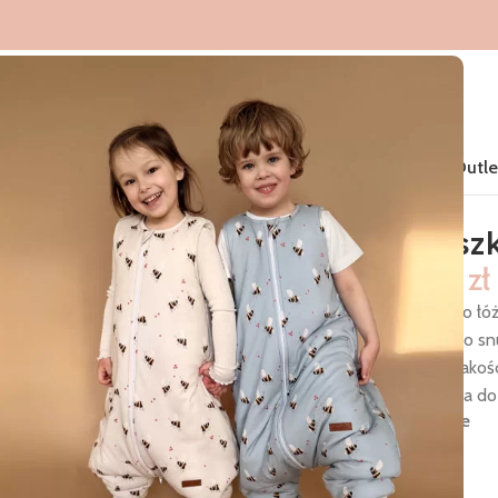
Home
Śpiworki do spania
Produkty
Nowości
Kolekcje
Outle
Poduszk
49,00
zł
Poduszka do łóż
codziennego snu
z wysokiej jakoś
dopasowana do 
Na stanie