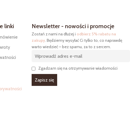
 linki
Newsletter - nowości i promocje
Zostań z nami na dłużej i
odbierz 5% rabatu na
mówienie
zakupy
. Będziemy wysyłać Ci tylko to, co naprawdę
warto wiedzieć – bez spamu, za to z sercem.
wroty
ywatności
Zgadzam się na otrzymywanie wiadomości
prywatności