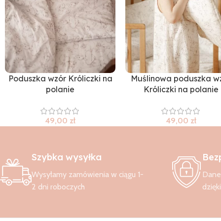
Poduszka wzór Króliczki na
Muślinowa poduszka w
polanie
Króliczki na polanie
49,00
zł
49,00
zł
Szybka wysyłka
Bez
Wysyłamy zamówienia w ciągu 1-
Dane 
2 dni roboczych
dzięk