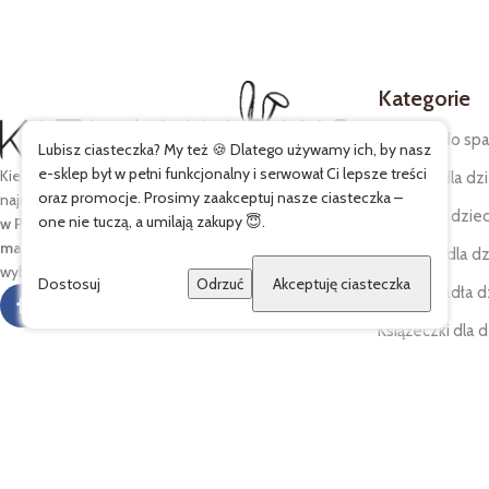
Kategorie
Śpiworki do spa
Lubisz ciasteczka? My też 🍪 Dlatego używamy ich, by nasz
e-sklep był w pełni funkcjonalny i serwował Ci lepsze treści
Kielankowo to
rodzinna marka
tworzona z myślą o
Pościele dla dzi
oraz promocje. Prosimy zaakceptuj nasze ciasteczka –
najmłodszych i ich codziennym komforcie.
Szyjemy
Kocyki dla dziec
one nie tuczą, a umilają zakupy 😇.
w Polsce
z bezpiecznych,
certyfikowanych
materiałów
, dbając o każdy detal i jakość, którą sami
Poduszki dla dz
wybieramy dla naszych dzieci.
Dostosuj
Odrzuć
Akceptuję ciasteczka
Prześcieradła d
Książeczki dla d
Czapki dla dzie