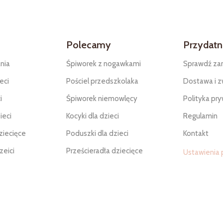
Polecamy
Przydatne
nia
Śpiworek z nogawkami
Sprawdź za
eci
Pościel przedszkolaka
Dostawa i z
i
Śpiworek niemowlęcy
Polityka pr
ieci
Kocyki dla dzieci
Regulamin
ziecięce
Poduszki dla dzieci
Kontakt
zeici
Prześcieradła dziecięce
Ustawienia 
ci
Akcesoria