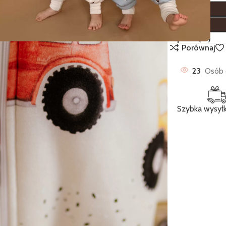
Opis
Opinie (0)
Porównaj
23
Osób 
Szybka wysył