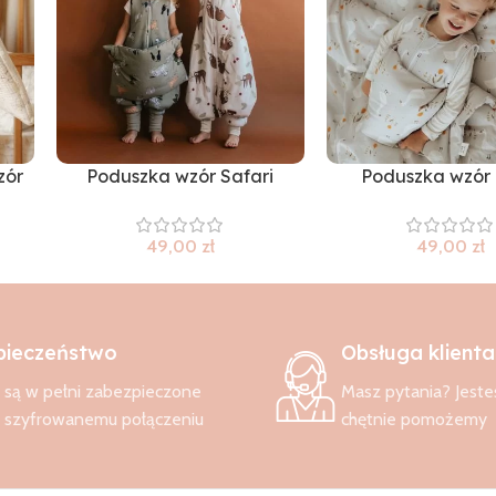
zór
Poduszka wzór Safari
Poduszka wzór 
49,00
zł
49,00
zł
pieczeństwo
Obsługa klienta
są w pełni zabezpieczone
Masz pytania? Jeste
i szyfrowanemu połączeniu
chętnie pomożemy