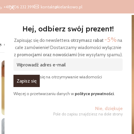
+48 506 232 399
kontakt@kielankowo.pl
Hej, odbierz swój prezent!
-5%
Zapisując się do newslettera
otrzymasz rabat
na
O nas
Kontakt
Blog
całe zamówienie! Dostarczamy wiadomości wyłącznie
Strona główna
/
Produkty
/
Poduszki
/
Poduszka wzór Traktory
z
promocjami oraz nowościami
(nie wysyłamy spamu).
Zgadzam się na otrzymywanie wiadomości
Więcej o przetwarzaniu danych w
polityce prywatności
.
Nie, dziękuje
Pole do zapisu znajdziesz na dole strony