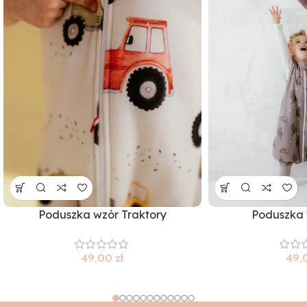
Poduszka wzór Traktory
Poduszka 
49,00
zł
49,