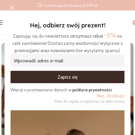
Darmowa dostawa od 499 zł
Hej, odbierz swój prezent!
Strona główna
/
Produkty
/
Poduszki
/
Poduszka wzór Gąski
-5%
Zapisując się do newslettera
otrzymasz rabat
na
całe zamówienie! Dostarczamy wiadomości wyłącznie z
promocjami oraz nowościami
(nie wysyłamy spamu).
Zgadzam się na otrzymywanie wiadomości
Więcej o przetwarzaniu danych w
polityce prywatności
.
Nie, dziękuje
Pole do zapisu znajdziesz na dole strony