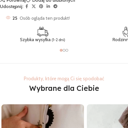
Porównaj
Dodaj do ulubionych
Udostępnij:
25
Osób ogląda ten produkt!
Szybka wysyłka
Rodzinn
(1-2 dni)
Produkty, które mogą Ci się spodobać
Wybrane dla Ciebie