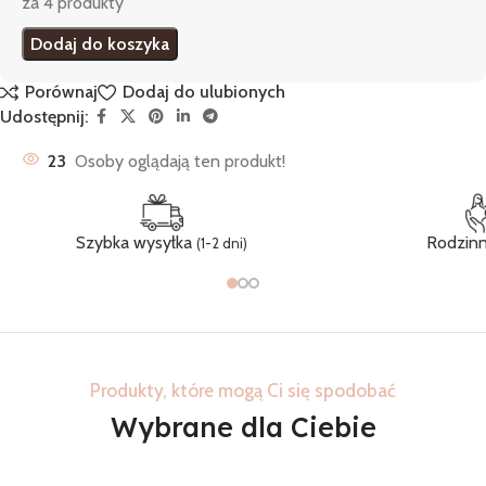
za 4 produkty
Dodaj do koszyka
Porównaj
Dodaj do ulubionych
Udostępnij:
23
Osoby oglądają ten produkt!
Szybka wysyłka
Rodzinn
(1-2 dni)
Produkty, które mogą Ci się spodobać
Wybrane dla Ciebie