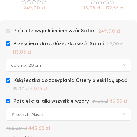
113,05
zł
–
122,55
zł
249,00
zł
Pościel z wypełnieniem wzór Safari
249,00
zł
Prześcieradło do łóżeczka wzór Safari
119,00
zł
113,05
zł
Książeczka do zasypiania Cztery pieski idą spać
37,05
zł
39,00
zł
Pościel dla lalki wszystkie wzory
46,55
zł
49,00
zł
445,65
zł
456,00
zł