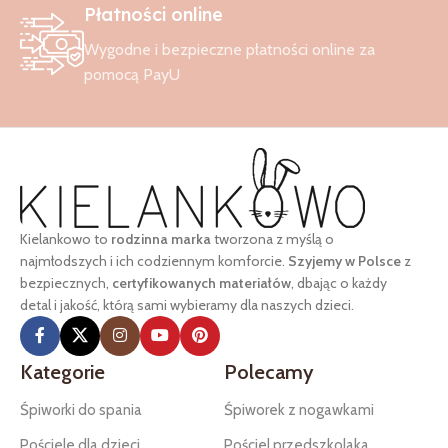
Płatności online
Wygodne i bezpieczne płatności online za
pomocą PayU
Kielankowo to
rodzinna marka
tworzona z myślą o
najmłodszych i ich codziennym komforcie.
Szyjemy w Polsce
z
bezpiecznych,
certyfikowanych materiałów
, dbając o każdy
detal i jakość, którą sami wybieramy dla naszych dzieci.
Kategorie
Polecamy
Śpiworki do spania
Śpiworek z nogawkami
Pościele dla dzieci
Pościel przedszkolaka