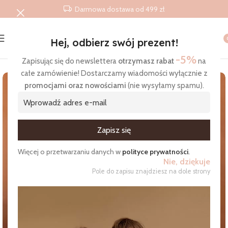
Darmowa dostawa od 499 zł
Hej, odbierz swój prezent!
Strona główna
/
Produkty
/
Pościele
/
Pościel z wypełnieniem wz
-5%
Zapisując się do newslettera
otrzymasz rabat
na
całe zamówienie! Dostarczamy wiadomości wyłącznie z
promocjami oraz nowościami
(nie wysyłamy spamu).
Zgadzam się na otrzymywanie wiadomości
Więcej o przetwarzaniu danych w
polityce prywatności
.
Nie, dziękuje
Pole do zapisu znajdziesz na dole strony