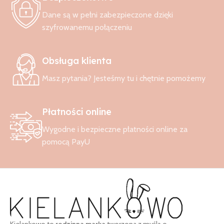
Dane są w pełni zabezpieczone dzięki
szyfrowanemu połączeniu
Obsługa klienta
Masz pytania? Jesteśmy tu i chętnie pomożemy
Płatności online
Wygodne i bezpieczne płatności online za
pomocą PayU