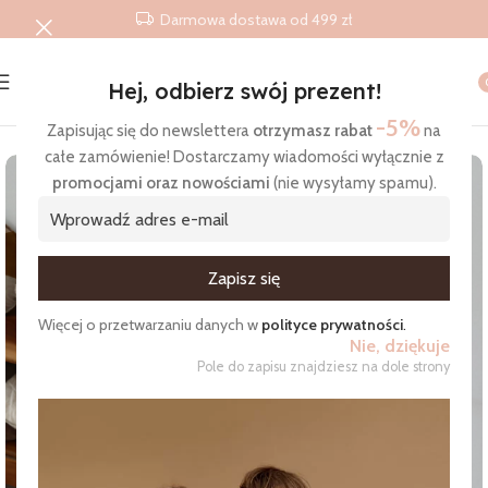
Darmowa dostawa od 499 zł
Hej, odbierz swój prezent!
Strona główna
/
Produkty
/
Pościele
/
Muślinowa pościel wzór 
-5%
Zapisując się do newslettera
otrzymasz rabat
na
całe zamówienie! Dostarczamy wiadomości wyłącznie z
promocjami oraz nowościami
(nie wysyłamy spamu).
Zgadzam się na otrzymywanie wiadomości
Więcej o przetwarzaniu danych w
polityce prywatności
.
Nie, dziękuje
Pole do zapisu znajdziesz na dole strony