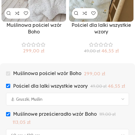
Muślinowa pościel wzór
Pościel dla lalki wszystkie
Boho
wzory
299,00
zł
46,55
zł
49,00
zł
Muślinowa pościel wzór Boho
299,00
zł
Pościel dla lalki wszystkie wzory
46,55
zł
49,00
zł
Muślinowe prześcieradło wzór Boho
119,00
zł
113,05
zł