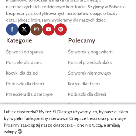
Kielankowo to
rodzinna marka
tworzona z myślą o
najmłodszych i ich codziennym komforcie.
Szyjemy w Polsce
z
bezpiecznych,
certyfikowanych materiałów
, dbając o każdy
detal i jakość, którą sami wybieramy dla naszych dzieci.
Kategorie
Polecamy
Śpiworki do spania
Śpiworek z nogawkami
Pościele dla dzieci
Pościel przedszkolaka
Kocyki dla dzieci
Śpiworek niemowlęcy
Poduszki dla dzieci
Kocyki dla dzieci
Prześcieradła dziecięce
Poduszki dla dzieci
Książeczki dla dzeici
Prześcieradła dziecięce
Lubisz ciasteczka? My też 🍪 Dlatego używamy ich, by nasz e-sklep
Czapki dla dzieci
Akcesoria
był w pełni funkcjonalny i serwował Ci lepsze treści oraz promocje.
Prosimy zaakceptuj nasze ciasteczka – one nie tuczą, a umilają
Przydatne linki
Newsletter - nowości i
zakupy 😇.
promocje