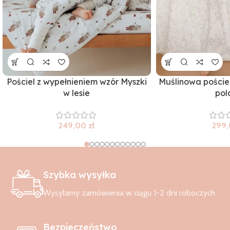
Pościel z wypełnieniem wzór Myszki
Muślinowa pościel
w lesie
pol
249,00
zł
299
Szybka wysyłka
Wysyłamy zamówienia w ciągu 1-2 dni roboczych
Bezpieczeństwo