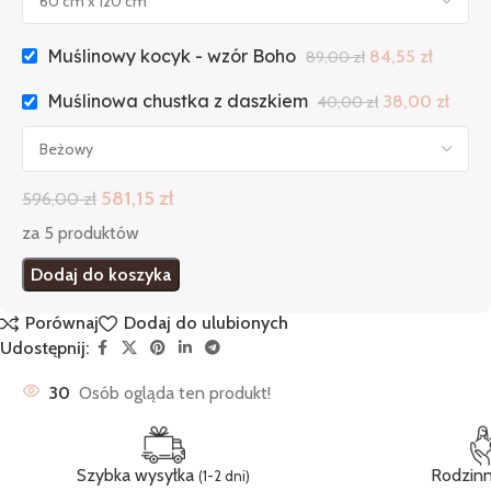
Muślinowy kocyk - wzór Boho
84,55
zł
89,00
zł
Muślinowa chustka z daszkiem
38,00
zł
40,00
zł
581,15
zł
596,00
zł
za 5 produktów
Dodaj do koszyka
Porównaj
Dodaj do ulubionych
Udostępnij:
30
Osób ogląda ten produkt!
Szybka wysyłka
Rodzinn
(1-2 dni)