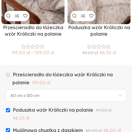
Prześcieradło do łóżeczka
Poduszka wzór Króliczki na
wzór Króliczki na polanie
polanie
119,00
zł
–
129,00
zł
46,55
zł
49,00
zł
Prześcieradło do łóżeczka wzór Króliczki na
polanie
119,00
zł
Poduszka wzór Króliczki na polanie
49,00
zł
46,55
zł
Muślinowa chustka z daszkiem
38,00
zł
40,00
zł