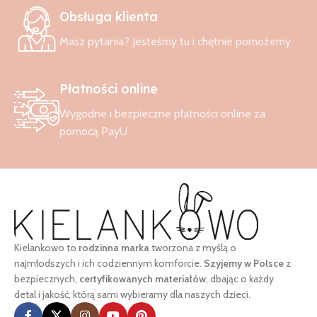
Obsługa klienta
Masz pytania? Jesteśmy tu i chętnie pomożemy
Płatności online
Wygodne i bezpieczne płatności online za
pomocą PayU
Kielankowo to
rodzinna marka
tworzona z myślą o
najmłodszych i ich codziennym komforcie.
Szyjemy w Polsce
z
bezpiecznych,
certyfikowanych materiałów
, dbając o każdy
detal i jakość, którą sami wybieramy dla naszych dzieci.