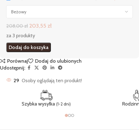
203,55
zł
208,00
zł
za 3 produkty
Dodaj do koszyka
Porównaj
Dodaj do ulubionych
Udostępnij:
29
Osoby oglądają ten produkt!
Szybka wysyłka
Rodzinn
(1-2 dni)