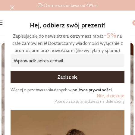
Darmowa dostawa od 499 zł
Hej, odbierz swój prezent!
Strona główna
/
Produkty
/
Prześcieradła
/
Prześcieradło do łóże
-5%
Zapisując się do newslettera
otrzymasz rabat
na
całe zamówienie! Dostarczamy wiadomości wyłącznie z
promocjami oraz nowościami
(nie wysyłamy spamu).
Zgadzam się na otrzymywanie wiadomości
Więcej o przetwarzaniu danych w
polityce prywatności
.
Nie, dziękuje
Pole do zapisu znajdziesz na dole strony