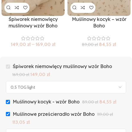
Śpiworek niemowlęcy
Muślinowy kocyk – wzór
muślinowy wzór Boho
Boho
149,00
zł
–
169,00
zł
84,55
zł
89,00
zł
Śpiworek niemowlęcy muślinowy wzór Boho
149,00
zł
169,00
zł
Muślinowy kocyk - wzór Boho
84,55
zł
89,00
zł
Muślinowe prześcieradło wzór Boho
119,00
zł
113,05
zł