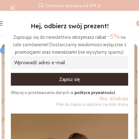
Darmowa dostawa od 499 zł
Hej, odbierz swój prezent!
Strona główna
/
Produkty
/
Śpiworki do spania
/
Śpiworek niemo
-5%
Zapisując się do newslettera
otrzymasz rabat
na
całe zamówienie! Dostarczamy wiadomości wyłącznie z
-12%
promocjami oraz nowościami
(nie wysyłamy spamu).
Zgadzam się na otrzymywanie wiadomości
Więcej o przetwarzaniu danych w
polityce prywatności
.
Nie, dziękuje
Pole do zapisu znajdziesz na dole strony