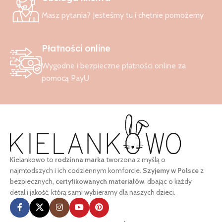
Masz pytania? Jesteśmy tu i chętnie pomożemy
Płatności online
Wygodne i bezpieczne płatności online za
pomocą PayU
Kielankowo to
rodzinna marka
tworzona z myślą o
najmłodszych i ich codziennym komforcie.
Szyjemy w Polsce
z
bezpiecznych,
certyfikowanych materiałów
, dbając o każdy
detal i jakość, którą sami wybieramy dla naszych dzieci.