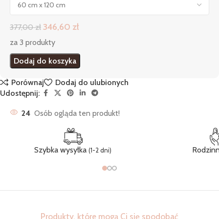
346,60
zł
377,00
zł
za 3 produkty
Dodaj do koszyka
Porównaj
Dodaj do ulubionych
Udostępnij:
24
Osób ogląda ten produkt!
Szybka wysyłka
Rodzinn
(1-2 dni)
Produkty, które mogą Ci się spodobać