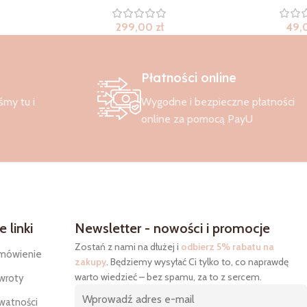
299,00
zł
49,
Płatności online
śmy tu i
Wygodne i bezpieczne płatności
online za pomocą PayU
 linki
Newsletter - nowości i promocje
Zostań z nami na dłużej i
odbierz 5% rabatu na
mówienie
zakupy
. Będziemy wysyłać Ci tylko to, co naprawdę
warto wiedzieć – bez spamu, za to z sercem.
wroty
ywatności