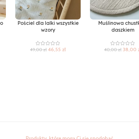
ło
Pościel dla lalki wszystkie
Muślinowa chust
wzory
daszkiem
46,55
zł
38,00
49,00
zł
40,00
zł
Produkty, które mogą Ci się spodobać