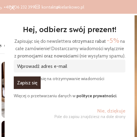
+48 506 232 399
kontakt@kielankowo.pl
Hej, odbierz swój prezent!
-5%
Zapisując się do newslettera
otrzymasz rabat
na
O nas
Kontakt
Blog
całe zamówienie! Dostarczamy wiadomości wyłącznie
Strona główna
/
Produkty
/
Pościele
/
Muślinowa pościel wzór Gr
z
promocjami oraz nowościami
(nie wysyłamy spamu).
Zgadzam się na otrzymywanie wiadomości
Więcej o przetwarzaniu danych w
polityce prywatności
.
Nie, dziękuje
Pole do zapisu znajdziesz na dole strony