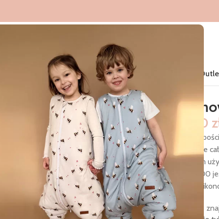
Home
Śpiworki do spania
Produkty
Nowości
Kolekcje
Outle
uszki
Muślino
299,00
z
Muślinowa pości
stałe wszyte ca
codziennym uży
Standard 100 je
włóknina silikon
W zestawie znaj