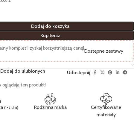
lko: 2
Dodaj do koszyka
Kup teraz
lny komplet i zyskaj korzystniejszą cenę!
Dostępne zestawy
Dodaj do ulubionych
Udostępnij:
 oglądają ten produkt!
ka
Rodzinna marka
Certyfikowane
(1-2 dni)
materiały