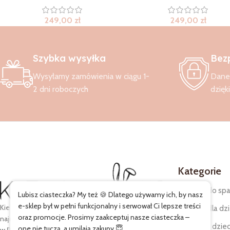
249,00
zł
249,00
zł
Szybka wysyłka
Bez
Wysyłamy zamówienia w ciągu 1-
Dane 
2 dni roboczych
dzięk
Kategorie
Śpiworki do spa
Lubisz ciasteczka? My też 🍪 Dlatego używamy ich, by nasz
e-sklep był w pełni funkcjonalny i serwował Ci lepsze treści
Kielankowo to
rodzinna marka
tworzona z myślą o
Pościele dla dzi
oraz promocje. Prosimy zaakceptuj nasze ciasteczka –
najmłodszych i ich codziennym komforcie.
Szyjemy
Kocyki dla dziec
one nie tuczą, a umilają zakupy 😇.
w Polsce
z bezpiecznych,
certyfikowanych