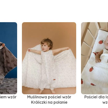
niem wzór
Muślinowa pościel wzór
Pościel dla l
Króliczki na polanie
wz