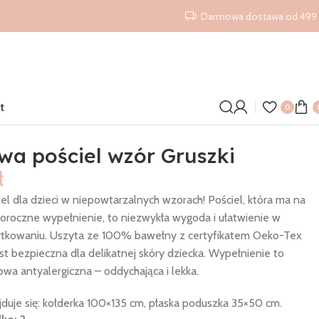
Darmowa dostawa od 499 
t
0
wa pościel wzór Gruszki
ł
el dla dzieci w niepowtarzalnych wzorach! Pościel, która ma na
łoroczne wypełnienie, to niezwykła wygoda i ułatwienie w
tkowaniu. Uszyta ze 100% bawełny z certyfikatem Oeko-Tex
st bezpieczna dla delikatnej skóry dziecka. Wypełnienie to
owa antyalergiczna – oddychająca i lekka.
duje się: kołderka 100×135 cm, płaska poduszka 35×50 cm.