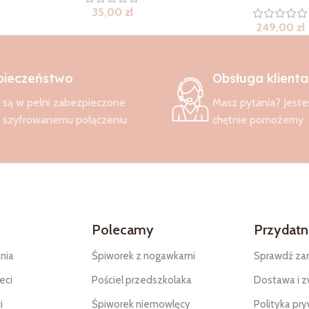
35,00
zł
249,00
zł
pieczeństwo
Obsługa klienta
są w pełni zabezpieczone
Masz pytania? Jeste
i szyfrowanemu połączeniu
chętnie pomożemy
Polecamy
Przydatne
nia
Śpiworek z nogawkami
Sprawdź za
eci
Pościel przedszkolaka
Dostawa i z
i
Śpiworek niemowlęcy
Polityka pr