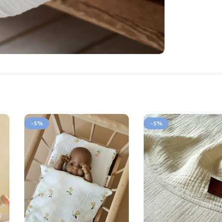
-5%
-5%