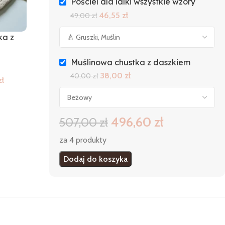
Pościel dla lalki wszystkie wzory
46,55
zł
49,00
zł
ka z
Muślinowa chustka z daszkiem
38,00
zł
40,00
zł
zł
496,60
zł
507,00
zł
za 4 produkty
Dodaj do koszyka