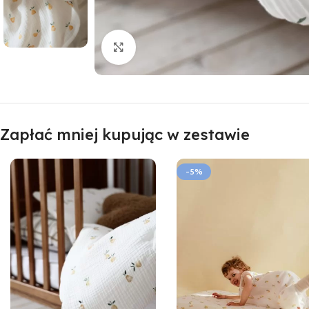
Click to enlarge
Zapłać mniej kupując w zestawie
-5%